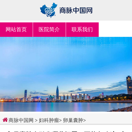
网站首页
医院简介
联系我们
商脉中国网
>
妇科肿瘤
>
卵巢囊肿
>