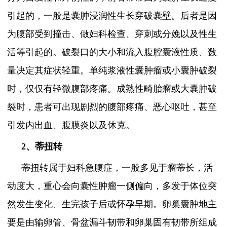
引起的，一般是囊肿浸润性生长穿破囊壁。后者是因
为腹部受到撞击、做妇科检查、穿刺或分娩以及性生
活等引起的。破裂口的大小和流入腹腔囊液性质、数
量决定其症状轻重。单纯浆液性囊肿瘤或小囊肿破裂
时，仅仅有轻微腹部疼痛。成熟性畸胎瘤或大囊肿破
裂时，患者可出现剧烈的腹部疼痛、恶心呕吐，甚至
引发内出血、腹膜炎以及休克。
2、蒂扭转
蒂扭转属于妇科急腹症，一般多见于瘤蒂长，活
动度大，重心会向囊性肿瘤一侧偏向，多发于体位突
然发生变化、生完孩子后或怀孕早期。卵巢囊肿地主
要是由输卵管、骨盆漏斗韧带和卵巢固有韧带所组成