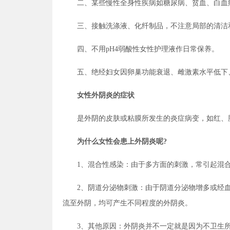
二、某些慢性全身性疾病如糖尿病、贫血、白血
三、接触洗涤液、化纤制品，不注意局部的清洁
四、不用pH4弱酸性女性护理液作日常保养。
五、绝经妇女因卵巢功能衰退、雌激素水平低下
女性外阴炎的症状
是外阴的皮肤或粘膜所发生的炎症病变，如红、
为什么女性会患上外阴炎呢?
1、混合性感染：由于多方面的刺激，常引起混
2、阴道分泌物刺激：由于阴道分泌物增多或经
流至外阴，均可产生不同程度的外阴炎。
3、其他原因：外阴炎并不一定就是因为不卫生