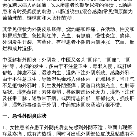
素(a.糖尿病人的尿液，b.尿瘘患者长期受尿液的侵渍，c.肠癌
患者有时受粪便的刺激，d.肠道绕虫);混合感染(常见病原菌为
葡萄球菌、链球菌和大肠杆菌)等。
其常见症状为外阴皮肤瘙痒、烧灼感和疼痛，在活动、性交和
排尿后加重。急性期红肿、充血、有抓痕。慢性炎症、痛痒、
外阴发生开裂、苔藓化。有些患者小阴唇内侧肿胀、充血、糜
烂和成片湿疹。
中医解析外阴炎：外阴炎，中医又名为“阴痒”、“阴痛”、“阴
肿”等，本病的发生，多由于不注意卫生，毒邪入侵，或肝经
郁热，脾虚不运，湿浊内生，湿热下注外阴所致。感染外邪：
由于不注意卫生，导致湿热毒邪入侵体内，正邪相搏，当正气
不足抵御外邪时，则生发外阴瘙痒，阴道口粘膜充血、红肿等
症状。湿热蕴结：素体虚弱，导致脾虚运化无力，湿热下注伤
及任带二脉，遂致带下病。或因情志抑郁，肝郁化火，损伤肝
脾，湿热邪毒侵食于外阴，中药蛇床阴炎汤治疗很不错。
一、急性外阴炎症状
1、女性患者在患了外阴炎后会先感到外阴不适，继而出现瘙
痒及疼痛，或有灼热感，同时可出现外阴部位皮肤及粘膜有不