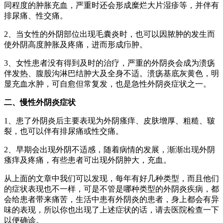
同程度的肿胀充血，严重时还会形成糜烂大片湿疹等，并伴有
排尿痛、性交痛。
2、当女性的外阴部位出现毛囊炎时，也可以因脓肿的发生而
使外阴高度肿胀及疼痛，进而形成疖肿。
3、女性患者没有得到及时的治疗，严重的外阴炎会成为溃疡
伴发热、腹股沟淋巴结肿大及全身不适。溃疡基底灰黄色，明
显充血水肿，可自愈但常复发，也是急性外阴炎症状之一。
二、慢性外阴炎症状
1、患了外阴炎后主要表现为外阴瘙痒、皮肤增厚、粗糙、皲
裂，也可以伴有排尿痛或性交痛。
2、早期会出现外阴不适感，随着病情的发展，渐渐出现外阴
瘙痒及疼痛，有些患者可出现外阴肿大，充血。
从上面的文章中我们可以发现，每年有好几种类型，而且他们
的症状表现也不一样，可是不管是哪种类型的外阴炎疾病，都
会给患者带来痛苦，生活中患有外阴炎的患者，身上都会有异
味的表现，所以你也出现了上述症状的话，请去医院检查一下
以便确诊。